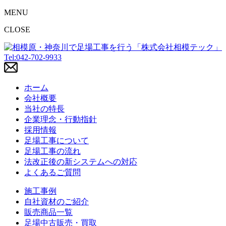
MENU
CLOSE
Tel:042-702-9933
ホーム
会社概要
当社の特長
企業理念・行動指針
採用情報
足場工事について
足場工事の流れ
法改正後の新システムへの対応
よくあるご質問
施工事例
自社資材のご紹介
販売商品一覧
足場中古販売・買取