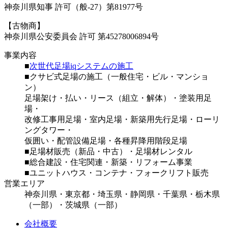
神奈川県知事 許可（般-27）第81977号
【古物商】
神奈川県公安委員会 許可 第45278006894号
事業内容
■
次世代足場iqシステムの施工
■クサビ式足場の施工（一般住宅・ビル・マンショ
ン）
足場架け・払い・リース（組立・解体）・塗装用足
場・
改修工事用足場・室内足場・新築用先行足場・ローリ
ングタワー・
仮囲い・配管設備足場・各種昇降用階段足場
■足場材販売（新品・中古）・足場材レンタル
■総合建設・住宅関連・新築・リフォーム事業
■ユニットハウス・コンテナ・フォークリフト販売
営業エリア
神奈川県・東京都・埼玉県・静岡県・千葉県・栃木県
（一部）・茨城県（一部）
会社概要