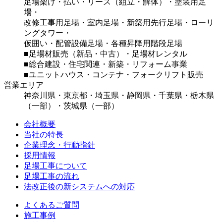
足場架け・払い・リース（組立・解体）・塗装用足
場・
改修工事用足場・室内足場・新築用先行足場・ローリ
ングタワー・
仮囲い・配管設備足場・各種昇降用階段足場
■足場材販売（新品・中古）・足場材レンタル
■総合建設・住宅関連・新築・リフォーム事業
■ユニットハウス・コンテナ・フォークリフト販売
営業エリア
神奈川県・東京都・埼玉県・静岡県・千葉県・栃木県
（一部）・茨城県（一部）
会社概要
当社の特長
企業理念・行動指針
採用情報
足場工事について
足場工事の流れ
法改正後の新システムへの対応
よくあるご質問
施工事例