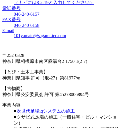
（ナビには8-2-19と入力してください）
電話番号
046-240-6157
FAX番号
046-240-6158
E-mail
101yamato@sagami-tec.com
〒252-0328
神奈川県相模原市南区麻溝台2-1750-1(2-7)
【とび・土木工事業】
神奈川県知事 許可（般-27）第81977号
【古物商】
神奈川県公安委員会 許可 第45278006894号
事業内容
■
次世代足場iqシステムの施工
■クサビ式足場の施工（一般住宅・ビル・マンショ
ン）