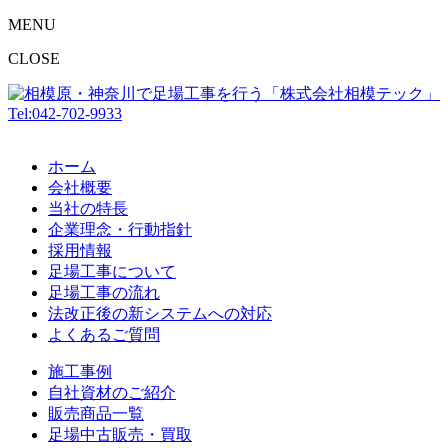
MENU
CLOSE
Tel:042-702-9933
ホーム
会社概要
当社の特長
企業理念・行動指針
採用情報
足場工事について
足場工事の流れ
法改正後の新システムへの対応
よくあるご質問
施工事例
自社資材のご紹介
販売商品一覧
足場中古販売・買取