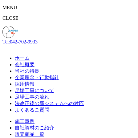
MENU
CLOSE
Tel:042-702-9933
ホーム
会社概要
当社の特長
企業理念・行動指針
採用情報
足場工事について
足場工事の流れ
法改正後の新システムへの対応
よくあるご質問
施工事例
自社資材のご紹介
販売商品一覧