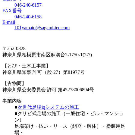
046-240-6157
FAX番号
046-240-6158
E-mail
101yamato@sagami-tec.com
〒252-0328
神奈川県相模原市南区麻溝台2-1750-1(2-7)
【とび・土木工事業】
神奈川県知事 許可（般-27）第81977号
【古物商】
神奈川県公安委員会 許可 第45278006894号
事業内容
■
次世代足場iqシステムの施工
■クサビ式足場の施工（一般住宅・ビル・マンショ
ン）
足場架け・払い・リース（組立・解体）・塗装用足
場・