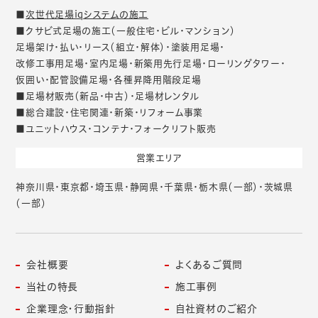
■
次世代足場iqシステムの施工
■クサビ式足場の施工（一般住宅・ビル・マンション）
足場架け・払い・リース（組立・解体）・塗装用足場・
改修工事用足場・室内足場・新築用先行足場・ローリングタワー・
仮囲い・配管設備足場・各種昇降用階段足場
■足場材販売（新品・中古）・足場材レンタル
■総合建設・住宅関連・新築・リフォーム事業
■ユニットハウス・コンテナ・フォークリフト販売
営業エリア
神奈川県・東京都・埼玉県・静岡県・千葉県・栃木県（一部）・茨城県
（一部）
会社概要
よくあるご質問
当社の特長
施工事例
企業理念・行動指針
自社資材のご紹介