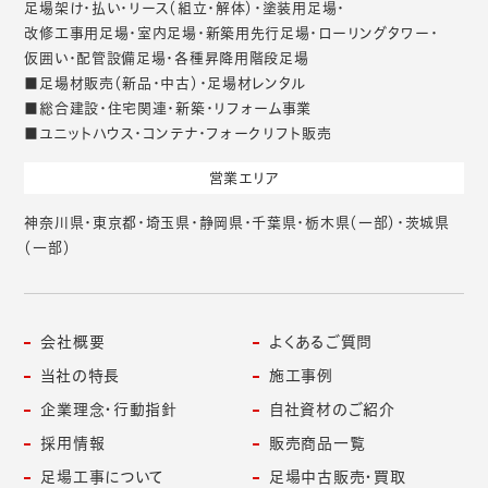
足場架け・払い・リース（組立・解体）・塗装用足場・
改修工事用足場・室内足場・新築用先行足場・ローリングタワー・
仮囲い・配管設備足場・各種昇降用階段足場
■足場材販売（新品・中古）・足場材レンタル
■総合建設・住宅関連・新築・リフォーム事業
■ユニットハウス・コンテナ・フォークリフト販売
営業エリア
神奈川県・東京都・埼玉県・静岡県・千葉県・栃木県（一部）・茨城県
（一部）
会社概要
よくあるご質問
当社の特長
施工事例
企業理念・行動指針
自社資材のご紹介
採用情報
販売商品一覧
足場工事について
足場中古販売・買取