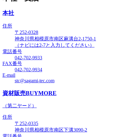
本社
住所
〒252-0328
神奈川県相模原市南区麻溝台2-1750-1
（ナビには2-7と入力してください）
電話番号
042-702-9933
FAX番号
042-702-9934
E-mail
stc@sagami-tec.com
資材販売BUYMORE
（第二ヤード）
住所
〒252-0335
神奈川県相模原市南区下溝3090-2
電話番号