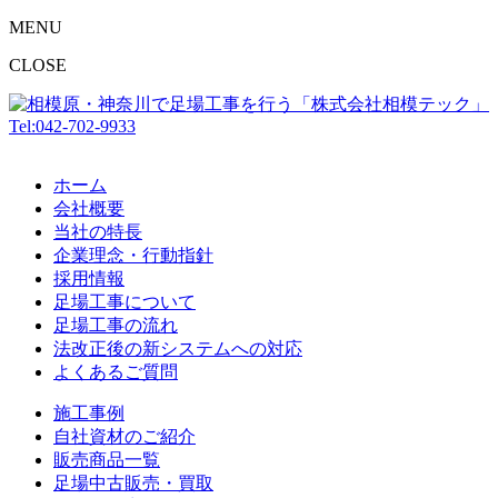
MENU
CLOSE
Tel:042-702-9933
ホーム
会社概要
当社の特長
企業理念・行動指針
採用情報
足場工事について
足場工事の流れ
法改正後の新システムへの対応
よくあるご質問
施工事例
自社資材のご紹介
販売商品一覧
足場中古販売・買取