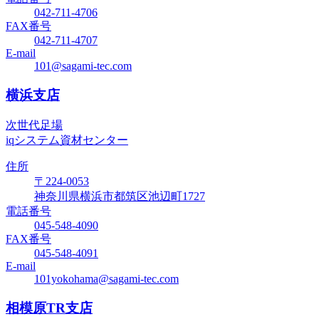
042-711-4706
FAX番号
042-711-4707
E-mail
101@sagami-tec.com
横浜支店
次世代足場
iqシステム資材センター
住所
〒224-0053
神奈川県横浜市都筑区池辺町1727
電話番号
045-548-4090
FAX番号
045-548-4091
E-mail
101yokohama@sagami-tec.com
相模原TR支店