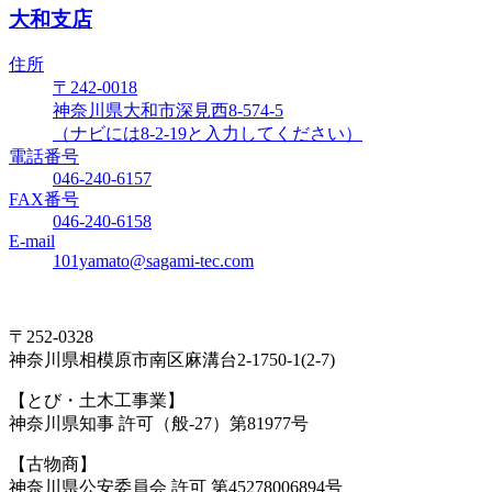
大和支店
住所
〒242-0018
神奈川県大和市深見西8-574-5
（ナビには8-2-19と入力してください）
電話番号
046-240-6157
FAX番号
046-240-6158
E-mail
101yamato@sagami-tec.com
〒252-0328
神奈川県相模原市南区麻溝台2-1750-1(2-7)
【とび・土木工事業】
神奈川県知事 許可（般-27）第81977号
【古物商】
神奈川県公安委員会 許可 第45278006894号