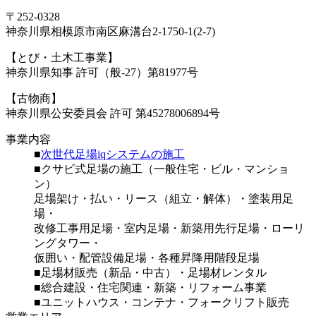
〒252-0328
神奈川県相模原市南区麻溝台2-1750-1(2-7)
【とび・土木工事業】
神奈川県知事 許可（般-27）第81977号
【古物商】
神奈川県公安委員会 許可 第45278006894号
事業内容
■
次世代足場iqシステムの施工
■クサビ式足場の施工（一般住宅・ビル・マンショ
ン）
足場架け・払い・リース（組立・解体）・塗装用足
場・
改修工事用足場・室内足場・新築用先行足場・ローリ
ングタワー・
仮囲い・配管設備足場・各種昇降用階段足場
■足場材販売（新品・中古）・足場材レンタル
■総合建設・住宅関連・新築・リフォーム事業
■ユニットハウス・コンテナ・フォークリフト販売