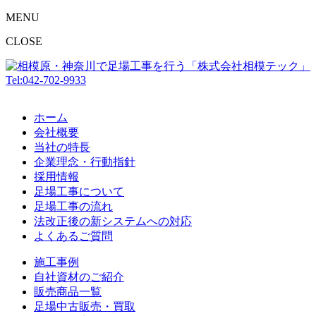
MENU
CLOSE
Tel:042-702-9933
ホーム
会社概要
当社の特長
企業理念・行動指針
採用情報
足場工事について
足場工事の流れ
法改正後の新システムへの対応
よくあるご質問
施工事例
自社資材のご紹介
販売商品一覧
足場中古販売・買取