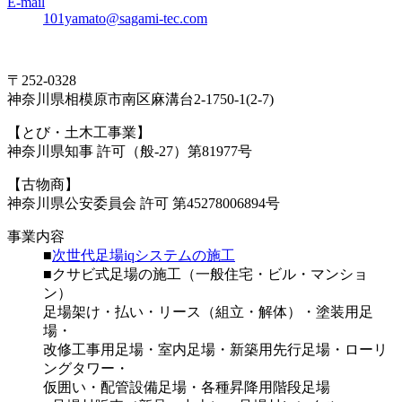
E-mail
101yamato@sagami-tec.com
〒252-0328
神奈川県相模原市南区麻溝台2-1750-1(2-7)
【とび・土木工事業】
神奈川県知事 許可（般-27）第81977号
【古物商】
神奈川県公安委員会 許可 第45278006894号
事業内容
■
次世代足場iqシステムの施工
■クサビ式足場の施工（一般住宅・ビル・マンショ
ン）
足場架け・払い・リース（組立・解体）・塗装用足
場・
改修工事用足場・室内足場・新築用先行足場・ローリ
ングタワー・
仮囲い・配管設備足場・各種昇降用階段足場