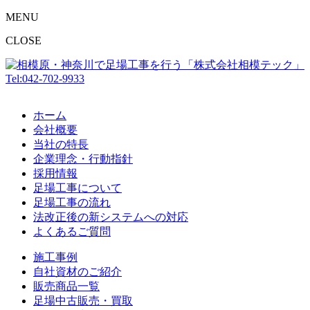
MENU
CLOSE
Tel:042-702-9933
ホーム
会社概要
当社の特長
企業理念・行動指針
採用情報
足場工事について
足場工事の流れ
法改正後の新システムへの対応
よくあるご質問
施工事例
自社資材のご紹介
販売商品一覧
足場中古販売・買取