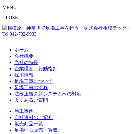
MENU
CLOSE
Tel:042-702-9933
ホーム
会社概要
当社の特長
企業理念・行動指針
採用情報
足場工事について
足場工事の流れ
法改正後の新システムへの対応
よくあるご質問
施工事例
自社資材のご紹介
販売商品一覧
足場中古販売・買取