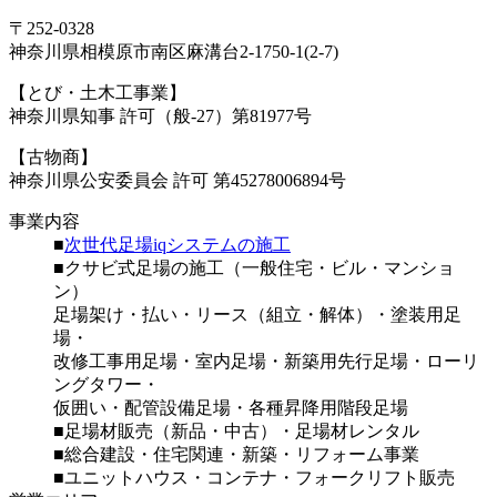
〒252-0328
神奈川県相模原市南区麻溝台2-1750-1(2-7)
【とび・土木工事業】
神奈川県知事 許可（般-27）第81977号
【古物商】
神奈川県公安委員会 許可 第45278006894号
事業内容
■
次世代足場iqシステムの施工
■クサビ式足場の施工（一般住宅・ビル・マンショ
ン）
足場架け・払い・リース（組立・解体）・塗装用足
場・
改修工事用足場・室内足場・新築用先行足場・ローリ
ングタワー・
仮囲い・配管設備足場・各種昇降用階段足場
■足場材販売（新品・中古）・足場材レンタル
■総合建設・住宅関連・新築・リフォーム事業
■ユニットハウス・コンテナ・フォークリフト販売