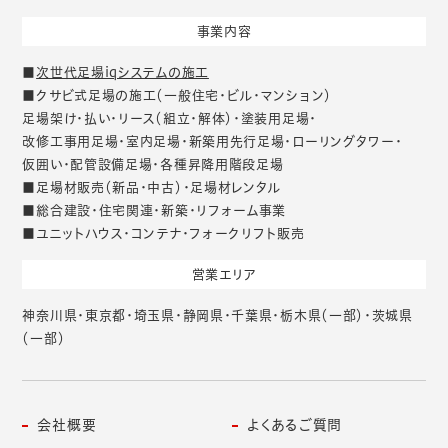
事業内容
■
次世代足場iqシステムの施工
■クサビ式足場の施工（一般住宅・ビル・マンション）
足場架け・払い・リース（組立・解体）・塗装用足場・
改修工事用足場・室内足場・新築用先行足場・ローリングタワー・
仮囲い・配管設備足場・各種昇降用階段足場
■足場材販売（新品・中古）・足場材レンタル
■総合建設・住宅関連・新築・リフォーム事業
■ユニットハウス・コンテナ・フォークリフト販売
営業エリア
神奈川県・東京都・埼玉県・静岡県・千葉県・栃木県（一部）・茨城県
（一部）
会社概要
よくあるご質問