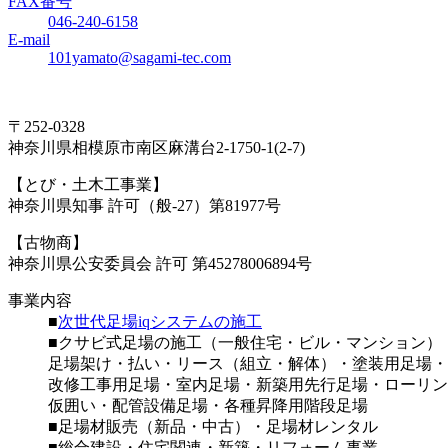
FAX番号
046-240-6158
E-mail
101yamato@sagami-tec.com
〒252-0328
神奈川県相模原市南区麻溝台2-1750-1(2-7)
【とび・土木工事業】
神奈川県知事 許可（般-27）第81977号
【古物商】
神奈川県公安委員会 許可 第45278006894号
事業内容
■
次世代足場iqシステムの施工
■クサビ式足場の施工（一般住宅・ビル・マンション）
足場架け・払い・リース（組立・解体）・塗装用足場・
改修工事用足場・室内足場・新築用先行足場・ローリン
仮囲い・配管設備足場・各種昇降用階段足場
■足場材販売（新品・中古）・足場材レンタル
■総合建設・住宅関連・新築・リフォーム事業