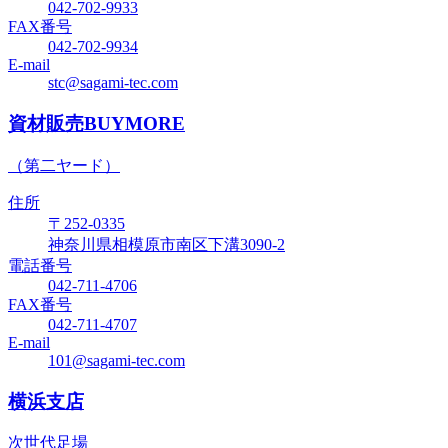
042-702-9933
FAX番号
042-702-9934
E-mail
stc@sagami-tec.com
資材販売BUYMORE
（第二ヤード）
住所
〒252-0335
神奈川県相模原市南区下溝3090-2
電話番号
042-711-4706
FAX番号
042-711-4707
E-mail
101@sagami-tec.com
横浜支店
次世代足場