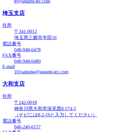
tr@sagami-tec.com
埼玉支店
住所
〒341-0012
埼玉県三郷市半田16
電話番号
048-948-6478
FAX番号
048-948-6480
E-mail
101saitama@sagami-tec.com
大和支店
住所
〒242-0018
神奈川県大和市深見西8-574-5
（ナビには8-2-19と入力してください）
電話番号
046-240-6157