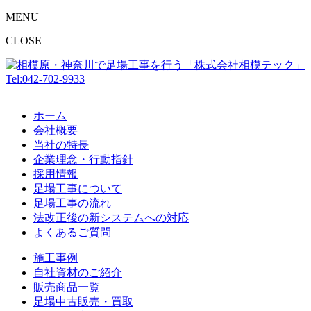
MENU
CLOSE
Tel:042-702-9933
ホーム
会社概要
当社の特長
企業理念・行動指針
採用情報
足場工事について
足場工事の流れ
法改正後の新システムへの対応
よくあるご質問
施工事例
自社資材のご紹介
販売商品一覧
足場中古販売・買取